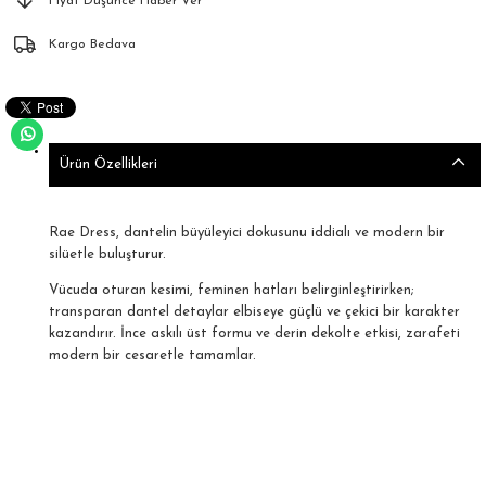
Fiyat Düşünce Haber Ver
Kargo Bedava
Ürün Özellikleri
Rae Dress, dantelin büyüleyici dokusunu iddialı ve modern bir
silüetle buluşturur.
Vücuda oturan kesimi, feminen hatları belirginleştirirken;
transparan dantel detaylar elbiseye güçlü ve çekici bir karakter
kazandırır. İnce askılı üst formu ve derin dekolte etkisi, zarafeti
modern bir cesaretle tamamlar.